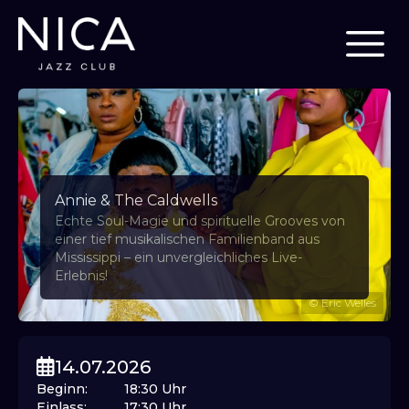
Annie & The Caldwells
Echte Soul-Magie und spirituelle Grooves von
einer tief musikalischen Familienband aus
Mississippi – ein unvergleichliches Live-
Erlebnis!
©
Eric Welles
14.07.2026
Beginn
:
18:30
Uhr
Einlass
:
17:30
Uhr