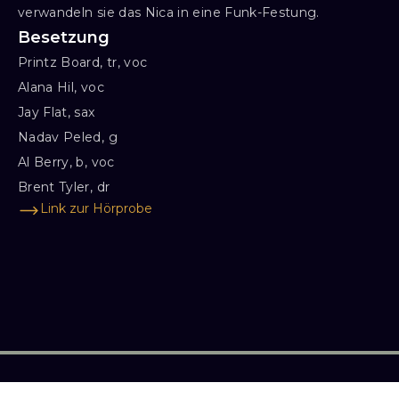
verwandeln sie das Nica in eine Funk-Festung.
Besetzung
Printz Board, tr, voc

Alana Hil, voc

Jay Flat, sax

Nadav Peled, g

Al Berry, b, voc

Brent Tyler, dr
Link zur Hörprobe
UNTERNEHMEN
RECHTLICHES
FOLLOW US