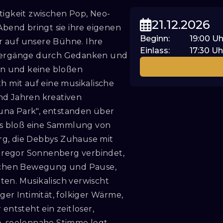
tigkeit zwischen Pop, Neo-
21.12.2026
Abend bringt sie ihre eigenen
Beginn
:
19:00
Uh
r auf unsere Bühne. Ihre
Einlass
:
17:30
Uh
aziergänge durch Gedanken und
n und keine bloßen
 mit auf eine musikalische
nd Jahren kreativen
una Park", entstanden über
als bloß eine Sammlung von
rg, die Debbys Zuhause mit
Gregor Sonnenberg verbindet,
wischen Bewegung und Pause,
ten. Musikalisch verwischt
r Intimität, folkiger Wärme,
entsteht ein zeitloser,
e, seelennahe Stimme legt,