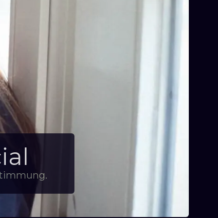
ial
stimmung.