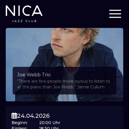
Joe Webb Trio
“There are few people more joyous to listen to
at the piano than Joe Webb.” Jamie Cullum
24.04.2026
Beginn
:
20:00
Uhr
Einlass
:
18:30
Uhr