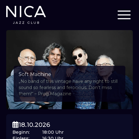
Soft Machine
„No band of this vintage have any right to still
sound so fearless and ferocious. Don’t miss
them!“ – Prog Magazine
18.10.2026
Beginn
:
18:00
Uhr
Einlass
:
16:30
Uhr